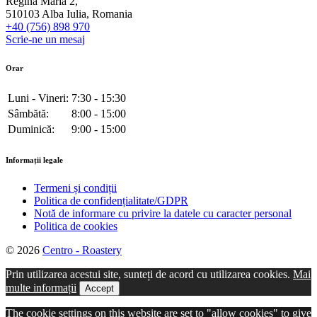
Regina Maria 2,
510103 Alba Iulia, Romania
+40 (756) 898 970
Scrie-ne un mesaj
Orar
Luni - Vineri:
7:30 - 15:30
Sâmbătă:
8:00 - 15:00
Duminică:
9:00 - 15:00
Informații legale
Termeni și condiții
Politica de confidențialitate/GDPR
Notă de informare cu privire la datele cu caracter personal
Politica de cookies
© 2026
Centro - Roastery
Prin utilizarea acestui site, sunteți de acord cu utilizarea cookies.
Mai
multe informații
Accept
The cookie settings on this website are set to "allow cookies" to give