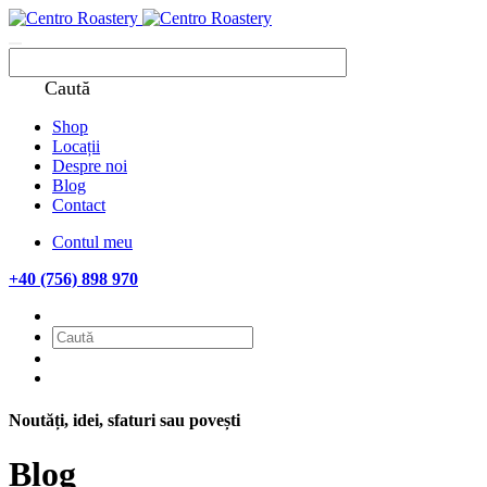
Caută
Shop
Locații
Despre noi
Blog
Contact
Contul meu
+40 (756) 898 970
Noutăți, idei, sfaturi sau povești
Blog