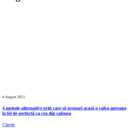
4 August 2021
4 metode alternative prin care să prepari acasă o cafea aproape
la fel de perfectă ca cea din cafenea
Citește