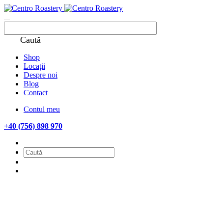
Caută
Shop
Locații
Despre noi
Blog
Contact
Contul meu
+40 (756) 898 970