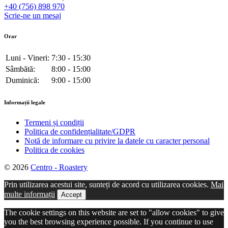
+40 (756) 898 970
Scrie-ne un mesaj
Orar
Luni - Vineri:
7:30 - 15:30
Sâmbătă:
8:00 - 15:00
Duminică:
9:00 - 15:00
Informații legale
Termeni și condiții
Politica de confidențialitate/GDPR
Notă de informare cu privire la datele cu caracter personal
Politica de cookies
© 2026
Centro - Roastery
Prin utilizarea acestui site, sunteți de acord cu utilizarea cookies.
Mai
multe informații
Accept
The cookie settings on this website are set to "allow cookies" to give
you the best browsing experience possible. If you continue to use