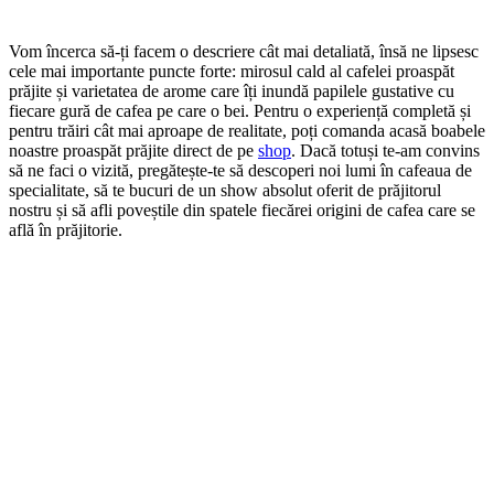
Vom încerca să-ți facem o descriere cât mai detaliată, însă ne lipsesc
cele mai importante puncte forte: mirosul cald al cafelei proaspăt
prăjite și varietatea de arome care îți inundă papilele gustative cu
fiecare gură de cafea pe care o bei. Pentru o experiență completă și
pentru trăiri cât mai aproape de realitate, poți comanda acasă boabele
noastre proaspăt prăjite direct de pe
shop
. Dacă totuși te-am convins
să ne faci o vizită, pregătește-te să descoperi noi lumi în cafeaua de
specialitate, să te bucuri de un show absolut oferit de prăjitorul
nostru și să afli poveștile din spatele fiecărei origini de cafea care se
află în prăjitorie.